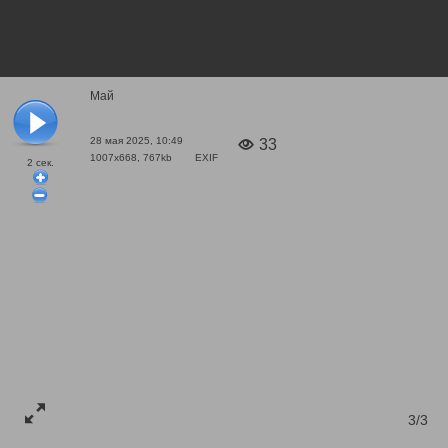
Май
28 мая 2025, 10:49
33
1007x668, 767kb
EXIF
2
сек.
3/3