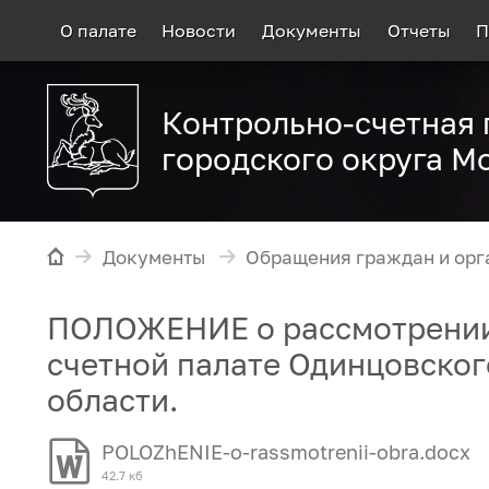
О палате
Новости
Документы
Отчеты
П
Контрольно-счетная 
городского округа М
Документы
Обращения граждан и орг
ПОЛОЖЕНИЕ о рассмотрении
счетной палате Одинцовског
области.
POLOZhENIE-o-rassmotrenii-obra.docx
42.7 кб