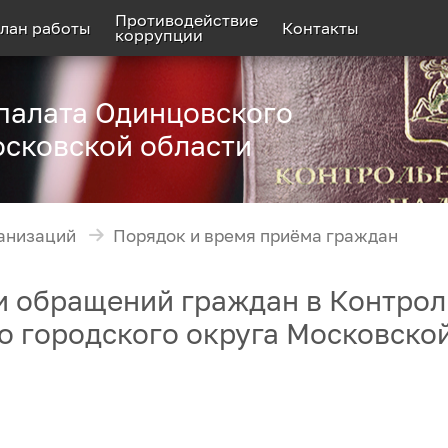
Противодействие
лан работы
Контакты
коррупции
палата Одинцовского
осковской области
анизаций
Порядок и время приёма граждан
 обращений граждан в Контрол
о городского округа Московско