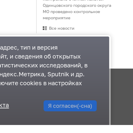
Одинцовского городского округа
МО проведено контрольное
мероприятие
Все новости
адрес, тип и версия
йт, и сведения об открытых
атистических исследований, в
декс.Метрика, Sputnik и др.
лючите cookies в настройках
Документы
План работы
кта
Я согласен(-сна)
Карта сайта