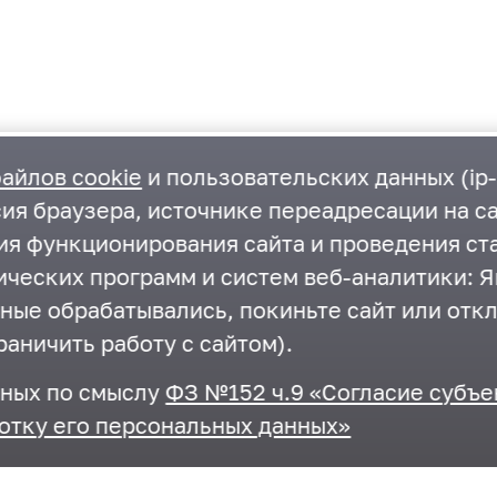
айлов cookie
и пользовательских данных (ip-
ия браузера, источнике переадресации на са
ния функционирования сайта и проведения ст
ческих программ и систем веб-аналитики: Ян
нные обрабатывались, покиньте сайт или отк
Контакты
раничить работу с сайтом).
г.Одинцово, ул. Маршала Бирюзова, д.5
нных по смыслу
ФЗ №152 ч.9 «Согласие субъе
+7 495-593-27-41
,
+7 495-367-11-87
отку его персональных данных»
odin_ksp@mosreg.ru
,
krkomr@yandex.ru