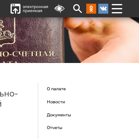
электронная
приемная
О палате
ьно-
й
Новости
Документы
Отчеты