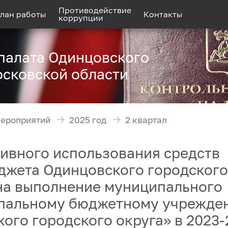
Противодействие
лан работы
Контакты
коррупции
палата Одинцовского
осковской области
мероприятий
2025 год
2 квартал
ивного использования средств
джета Одинцовского городского
 на выполнение муниципального
ипальному бюджетному учрежде
ого городского округа» в 2023-