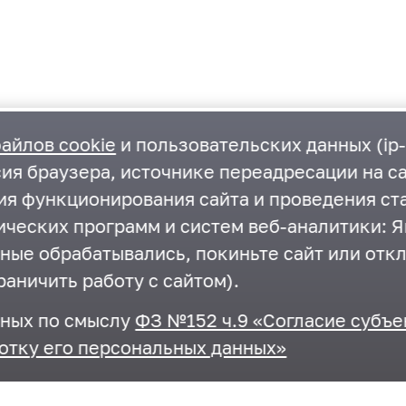
айлов cookie
и пользовательских данных (ip-
ия браузера, источнике переадресации на са
ния функционирования сайта и проведения ст
ческих программ и систем веб-аналитики: Ян
нные обрабатывались, покиньте сайт или отк
Контакты
раничить работу с сайтом).
г.Одинцово, ул. Маршала Бирюзова, д.5
нных по смыслу
ФЗ №152 ч.9 «Согласие субъе
+7 495-593-27-41
,
+7 495-367-11-87
отку его персональных данных»
odin_ksp@mosreg.ru
,
krkomr@yandex.ru