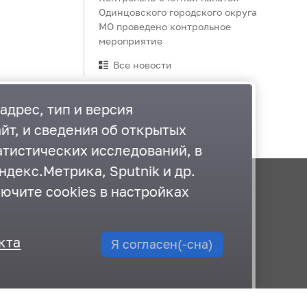
Одинцовского городского округа
МО проведено контрольное
мероприятие
Все новости
адрес, тип и версия
йт, и сведения об открытых
атистических исследований, в
декс.Метрика, Sputnik и др.
лючите cookies в настройках
Документы
План работы
кта
Я согласен(-сна)
Карта сайта