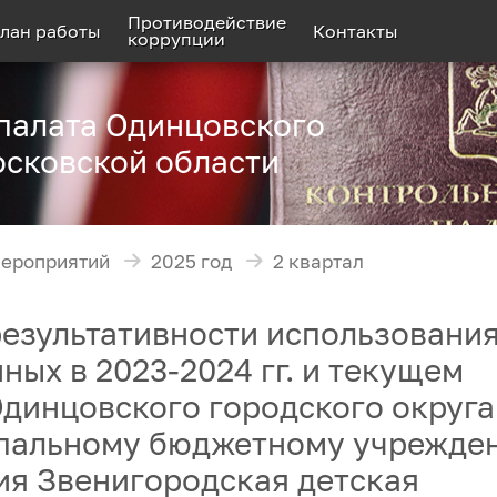
Противодействие
лан работы
Контакты
коррупции
палата Одинцовского
осковской области
мероприятий
2025 год
2 квартал
езультативности использовани
ых в 2023-2024 гг. и текущем
Одинцовского городского округа
ипальному бюджетному учрежде
ия Звенигородская детская