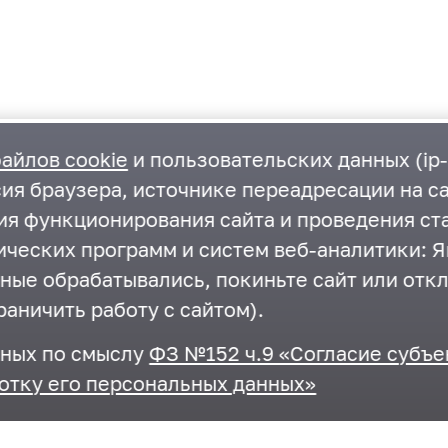
айлов cookie
и пользовательских данных (ip-
ия браузера, источнике переадресации на са
ния функционирования сайта и проведения ст
ческих программ и систем веб-аналитики: Ян
нные обрабатывались, покиньте сайт или отк
Контакты
раничить работу с сайтом).
г.Одинцово, ул. Маршала Бирюзова, д.5
нных по смыслу
ФЗ №152 ч.9 «Согласие субъе
+7 495-593-27-41
,
+7 495-367-11-87
отку его персональных данных»
odin_ksp@mosreg.ru
,
krkomr@yandex.ru