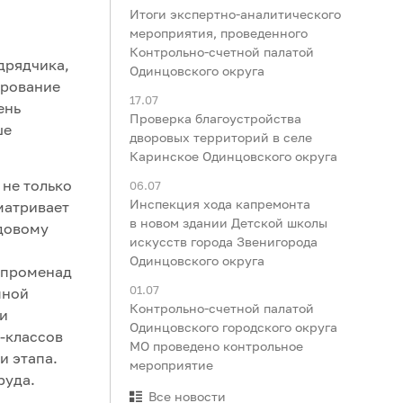
Итоги экспертно-аналитического
мероприятия, проведенного
Контрольно-счетной палатой
дрядчика,
Одинцовского округа
ирование
17.07
ень
Проверка благоустройства
ше
дворовых территорий в селе
Каринское Одинцовского округа
 не только
06.07
Инспекция хода капремонта
матривает
в новом здании Детской школы
едовому
искусств города Звенигорода
Одинцовского округа
т променад
01.07
пной
Контрольно-счетной палатой
ди
Одинцовского городского округа
-классов
МО проведено контрольное
и этапа.
мероприятие
руда.
Все новости