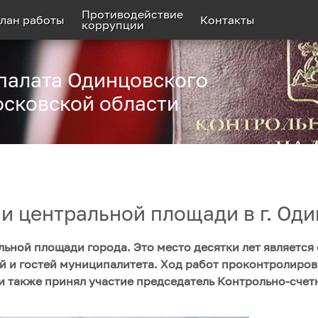
Противодействие
лан работы
Контакты
коррупции
палата Одинцовского
осковской области
и центральной площади в г. Од
ьной площади города. Это место десятки лет является
й и гостей муниципалитета. Ход работ проконтролиров
и также принял участие председатель Контрольно-счет