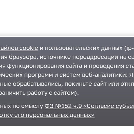
айлов cookie
и пользовательских данных (ip-
ия браузера, источнике переадресации на са
ния функционирования сайта и проведения ст
ческих программ и систем веб-аналитики: Ян
нные обрабатывались, покиньте сайт или отк
Контакты
раничить работу с сайтом).
г.Одинцово, ул. Маршала Бирюзова, д.5
нных по смыслу
ФЗ №152 ч.9 «Согласие субъе
+7 495-593-27-41
,
+7 495-367-11-87
отку его персональных данных»
odin_ksp@mosreg.ru
,
krkomr@yandex.ru