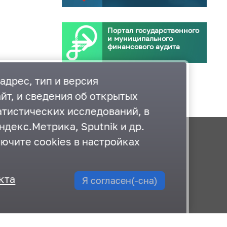
Портал государственного
и муниципального
финансового аудита
адрес, тип и версия
йт, и сведения об открытых
атистических исследований, в
декс.Метрика, Sputnik и др.
лючите cookies в настройках
Документы
План работы
кта
Я согласен(-сна)
Карта сайта