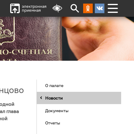
электронная
приемная
О палате
инцово
Новости
 одной
Документы
ал глава
ной
Отчеты