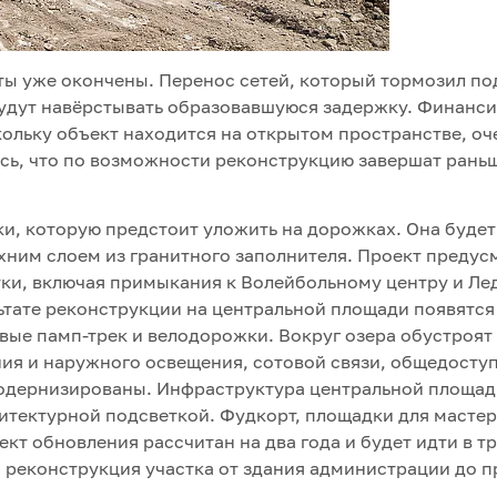
ы уже окончены. Перенос сетей, который тормозил по
будут навёрстывать образовавшуюся задержку. Финанс
ольку объект находится на открытом пространстве, оч
ись, что по возможности реконструкцию завершат рань
и, которую предстоит уложить на дорожках. Она будет
хним слоем из гранитного заполнителя. Проект предус
тки, включая примыкания к Волейбольному центру и Л
льтате реконструкции на центральной площади появятся
вые памп-трек и велодорожки. Вокруг озера обустроя
ния и наружного освещения, сотовой связи, общедосту
модернизированы. Инфраструктура центральной площа
итектурной подсветкой. Фудкорт, площадки для мастер
кт обновления рассчитан на два года и будет идти в тр
 реконструкция участка от здания администрации до п