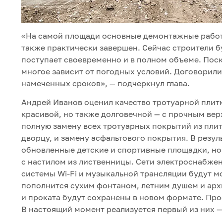
«На самой площади основные демонтажные работ
также практически завершен. Сейчас строители 
поступает своевременно и в полном объеме. Поск
многое зависит от погодных условий. Договорил
намеченных сроков», — подчеркнул глава.
Андрей Иванов оценил качество тротуарной плитк
красивой, но также долговечной — с прочным вер
полную замену всех тротуарных покрытий из пли
дворцу, и замену асфальтового покрытия. В резу
обновленные детские и спортивные площадки, но
с настилом из лиственницы. Сети электроснабже
системы Wi-Fi и музыкальной трансляции будут 
пополнится сухим фонтаном, летним душем и арх
и проката будут сохранены в новом формате. Прое
В настоящий момент реализуется первый из них —