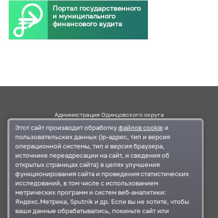
Портал государственного
и муниципального
финансового аудита
Администрация Одинцовского округа
Этот сайт производит обработку
файлов cookie
и
Правительство Московской области
пользовательских данных (ip-адрес, тип и версия
операционной системы, тип и версия браузера,
источнике переадресации на сайт, и сведения об
Контакты
открытых страницах сайта) в целях улучшения
функционирования сайта и проведения статистических
г.Одинцово, ул. Маршала Бирюзова, д.5
исследований, в том числе с использованием
+7 495-593-27-41
,
+7 495-367-11-87
метрических программ и систем веб-аналитики:
odin_ksp@mosreg.ru
,
krkomr@yandex.ru
Яндекс.Метрика, Sputnik и др. Если вы не хотите, чтобы
ваши данные обрабатывались, покиньте сайт или