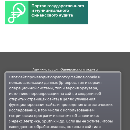
Портал государственного
и муниципального
финансового аудита
Администрация Одинцовского округа
Этот сайт производит обработку
файлов cookie
и
Правительство Московской области
пользовательских данных (ip-адрес, тип и версия
операционной системы, тип и версия браузера,
источнике переадресации на сайт, и сведения об
Контакты
открытых страницах сайта) в целях улучшения
функционирования сайта и проведения статистических
г.Одинцово, ул. Маршала Бирюзова, д.5
исследований, в том числе с использованием
+7 495-593-27-41
,
+7 495-367-11-87
метрических программ и систем веб-аналитики:
odin_ksp@mosreg.ru
,
krkomr@yandex.ru
Яндекс.Метрика, Sputnik и др. Если вы не хотите, чтобы
ваши данные обрабатывались, покиньте сайт или