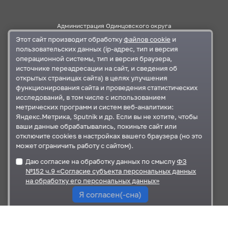
Администрация Одинцовского округа
Этот сайт производит обработку
файлов cookie
и
Правительство Московской области
пользовательских данных (ip-адрес, тип и версия
операционной системы, тип и версия браузера,
источнике переадресации на сайт, и сведения об
Контакты
открытых страницах сайта) в целях улучшения
функционирования сайта и проведения статистических
г.Одинцово, ул. Маршала Бирюзова, д.5
исследований, в том числе с использованием
+7 495-593-27-41
,
+7 495-367-11-87
метрических программ и систем веб-аналитики:
odin_ksp@mosreg.ru
,
krkomr@yandex.ru
Яндекс.Метрика, Sputnik и др. Если вы не хотите, чтобы
ваши данные обрабатывались, покиньте сайт или
отключите cookies в настройках вашего браузера (но это
может ограничить работу с сайтом).
Документы
Даю согласие на обработку данных по смыслу
ФЗ
План работы
№152 ч.9 «Согласие субъекта персональных данных
Карта сайта
на обработку его персональных данных»
Я согласен(-сна)