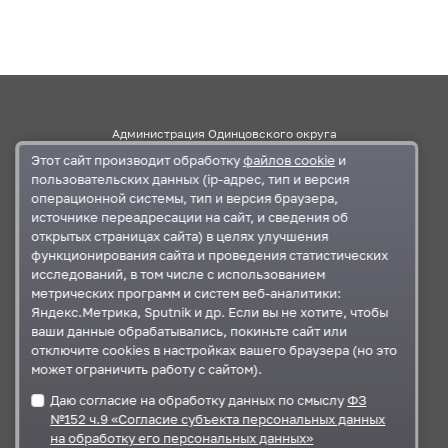
Администрация Одинцовского округа
Этот сайт производит обработку
файлов cookie
и
Правительство Московской области
пользовательских данных (ip-адрес, тип и версия
операционной системы, тип и версия браузера,
источнике переадресации на сайт, и сведения об
Контакты
открытых страницах сайта) в целях улучшения
функционирования сайта и проведения статистических
г.Одинцово, ул. Маршала Бирюзова, д.5
исследований, в том числе с использованием
+7 495-593-27-41
,
+7 495-367-11-87
метрических программ и систем веб-аналитики:
odin_ksp@mosreg.ru
,
krkomr@yandex.ru
Яндекс.Метрика, Sputnik и др. Если вы не хотите, чтобы
ваши данные обрабатывались, покиньте сайт или
отключите cookies в настройках вашего браузера (но это
может ограничить работу с сайтом).
Документы
Даю согласие на обработку данных по смыслу
ФЗ
План работы
№152 ч.9 «Согласие субъекта персональных данных
Карта сайта
на обработку его персональных данных»